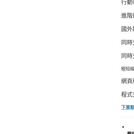
行動
進階
國外
同時
同時
極短
網頁
程式
下單
警