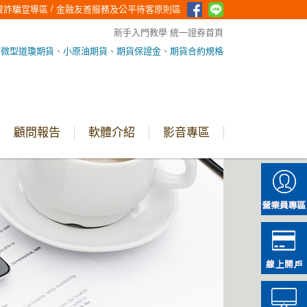
/
資詐騙宣導區
金融友善服務及公平待客原則區
新手入門教學
統一證券首頁
、
微型道瓊期貨
、
小原油期貨
、
期貨保證金
、
期貨合約規格
顧問報告
軟體介紹
影音專區