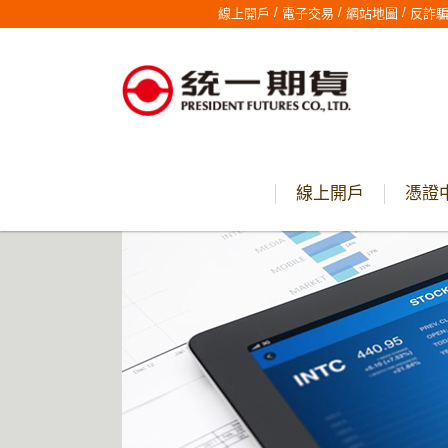
/
/
/
線上開戶
電子交易
網站地圖
反詐
線上開戶
憑證