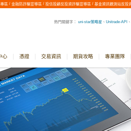
/
/
/
騙專區
金融防詐騙宣導區
投信投顧反投資詐騙宣導區
基金資訊觀測站反投
熱門關鍵字：
uni-star策略星
、
Unitrade-API
中心
憑證
交易資訊
期貨攻略
專業團隊