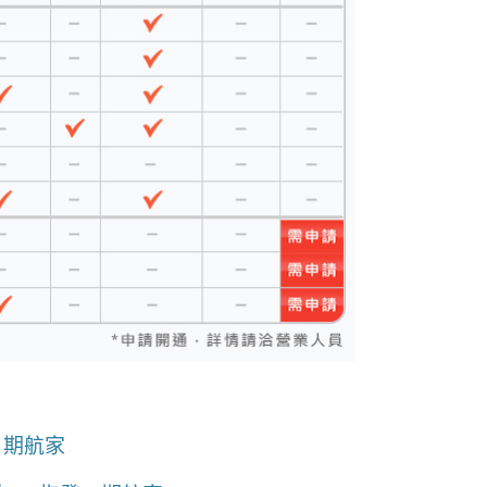
、
期航家