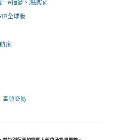
統一e指發
、
期航家
VIP全球版
航家
、
高頻交易
，並特別留意控管個人部位及投資風險。