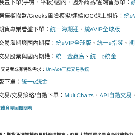
裝置下單(手機、平板)/國內、國外商品/雲端智慧單：
選擇權操盤/Greeks風險模擬/連續IOC/線上組拆：
統e
期貨專業看盤下單：
統一海期通
、
統eVIP全球版
交易海期與國內期權：
統eVIP全球版
、
統一e指發
、
期
交易股票與國內期權：
統一金贏島
、
統一e統金
線交易者或有特殊需求：
Uni-Ace王牌交易系統
版下單：
統一e統金
交易/交易策略/自動下單：
MultiCharts
、
API自動交易
軟體意見回饋問卷
語：期貨及選擇權交易財務槓桿高，交易人請慎重考量自身財務能力