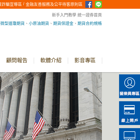
/
資詐騙宣導區
金融友善服務及公平待客原則區
新手入門教學
統一證券首頁
、
微型道瓊期貨
、
小原油期貨
、
期貨保證金
、
期貨合約規格
顧問報告
軟體介紹
影音專區