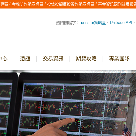
/
/
/
騙專區
金融防詐騙宣導區
投信投顧反投資詐騙宣導區
基金資訊觀測站反投
熱門關鍵字：
uni-star策略星
、
Unitrade-API
中心
憑證
交易資訊
期貨攻略
專業團隊