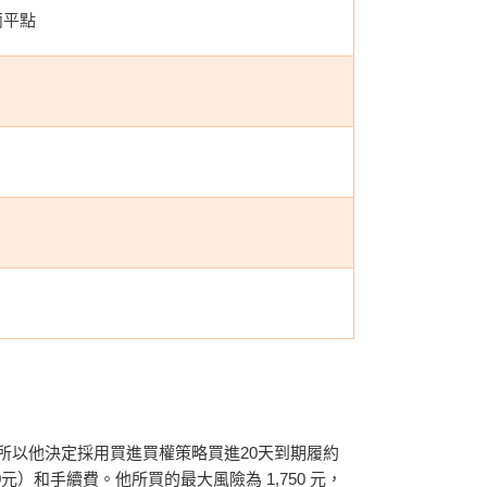
兩平點
，所以他決定採用買進買權策略買進20天到期履約
,750元）和手續費。他所買的最大風險為 1,750 元，