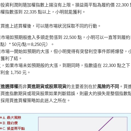
投資利潤則隨加權指數上揚沒有上限。損益兩平點為履約價 22,300 點 + 權
權指數漲到 22,335 點以上，小明就能獲利。
在買進上述買權後，可以隨市場狀況採取不同的行動。
如果市場如預期般進入多頭走勢漲到 22,500 點，小明可以一直等到履約
35點）* 50元/點＝8,250元）。
如果市場一開始如預期的大漲，但小明覺得有突發利空事件即將爆發
，獲利了結。
反之，如果市場未如預期般的大漲，到期同時，指數遠在 22,300 
利金 1,750 元。
買進選擇權
而非
買進期貨或股票現貨
的主要差別在於
風險的不同
。買
而買進指數期貨或現貨股票如果判斷錯誤，則最大的損失是整個指數
，採用買進買權策略如此迷人之所在。