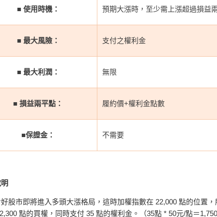
■
使用時機：
預期大漲時，至少需上漲超過損益
■
最大風險：
支付之權利金
■
最大利潤：
無限
■
損益兩平點：
履約價+權利金點數
■
保證金：
不需要
說明
好股市即將進入多頭大漲格局，這時加權指數在 22,000 點的位置
22,300 點的買權，同時支付 35 點的權利金。（35點 * 50元/點＝1