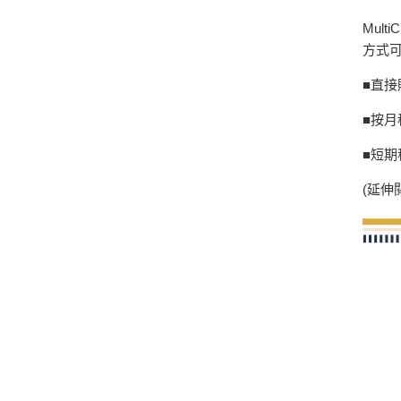
Mul
方式
■直接
■按
■短期
(延伸