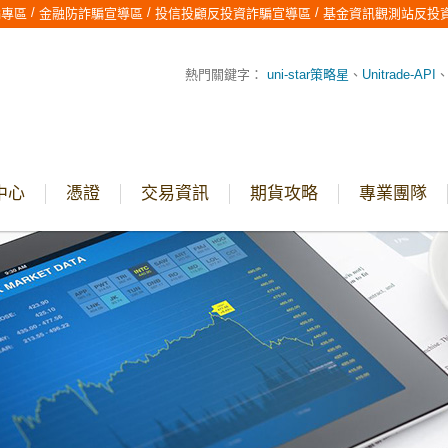
/
/
/
騙專區
金融防詐騙宣導區
投信投顧反投資詐騙宣導區
基金資訊觀測站反投
熱門關鍵字：
uni-star策略星
、
Unitrade-API
中心
憑證
交易資訊
期貨攻略
專業團隊