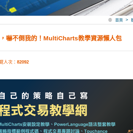
>
首頁
，嚇不倒我的！MultiCharts教學資源懶人包
覽人次：
82092