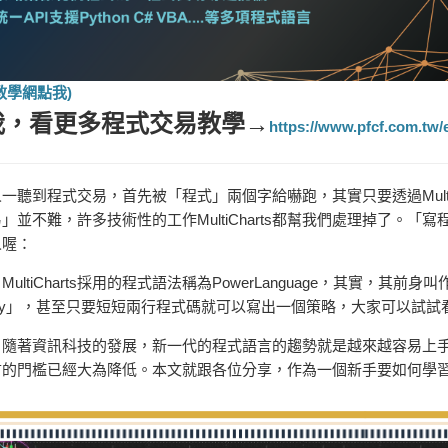
教學網點我)
我，看更多
程式交易教學
→
https://www.pfcf.com.tw/
一聽到程式交易，首先被「程式」兩個字給嚇跑，其實只要透過Multi
」並不難，許多技術性的工作MultiCharts都幫我們處理掉了。
人喔：
MultiCharts採用的程式語法稱為
PowerLanguage
，其實，其
前身
叫
sy」，甚至只要短短兩行程式碼就可以寫出一個策略，大家可以試試
，隨著資訊科技的發展，新一代的程式語言的趨勢就是越來越容易上
的門檻已經大為降低。本文就跟各位分享，作為一個新手要如何學習Mul