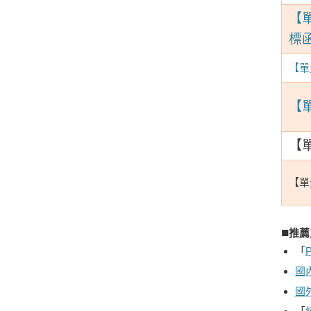
【
標
【單
【單
【
【單
■
推薦
「
國內
國外