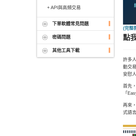
API與高頻交易
下單軟體常見問題
(完整
點
密碼問題
其他工具下載
許多人
動交易
安慰
首先，
「Ea
再來
式語言