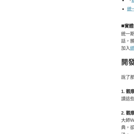
「
統
■
實體
統一
話，
加入
統
開
說了
1.
觀摩
讀這
2.
觀
大師W
典，