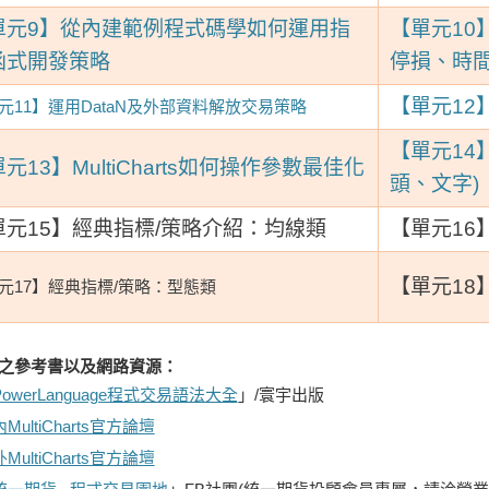
單元9】從內建範例程式碼學如何運用指
【單元10
函式開發策略
停損、時
【單元12】
元11】運用DataN及外部資料解放交易策略
【單元14
元13】MultiCharts如何操作參數最佳化
頭、文字)
單元15】
經典指標/策略介紹：均線類
【單元16
【單元18
元17】經典指標/策略：型態類
之參考書以及網路資源：
PowerLanguage程式交易語法大全
」/寰宇出版
MultiCharts官方論壇
MultiCharts官方論壇