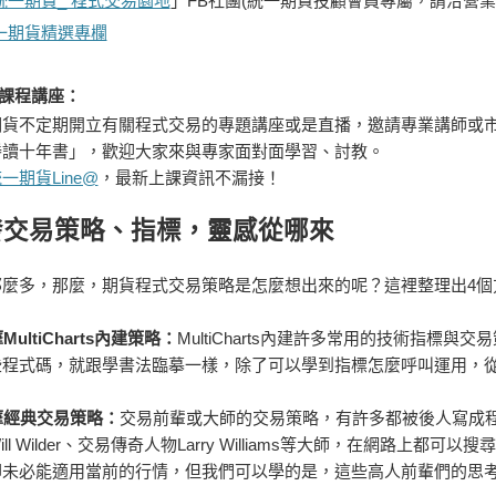
統一期貨_ 程式交易園地
」FB社團(統一期貨投顧會員專屬，請洽營業
一期貨精選專欄
課程講座：
期貨不定期開立有關程式交易的專題講座或是直播，邀請專業講師或
勝讀十年書」，歡迎大家來與專家面對面學習、討教。
一期貨Line@
，最新上課資訊不漏接！
發交易策略、指標，靈感從哪來
那麼多，那麼，期貨程式交易策略是怎麼想出來的呢？這裡整理出4個
MultiCharts內建策略：
MultiCharts
內建
許多常用的技術指標與交易
些程式碼，就跟學書法臨摹一樣，除了可以學到指標怎麼呼叫運用，
摩經典交易策略：
交易前輩或大師的交易策略，有許多都被後人寫成
ill Wilder、交易傳奇人物Larry Williams等大師，在網路
卻未必能適用當前的行情，但我們可以學的是，這些高人前輩們的
思