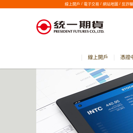
/
/
/
線上開戶
電子交易
網站地圖
反詐
線上開戶
憑證