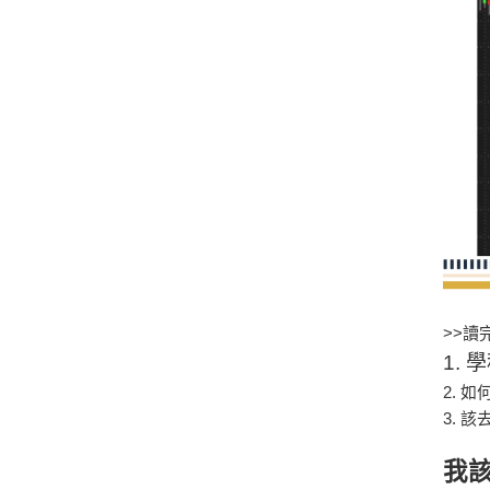
>>讀
1.
學
2.
如何自
3.
該
我該