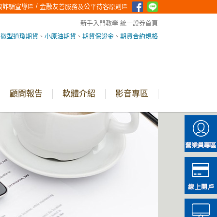
/
資詐騙宣導區
金融友善服務及公平待客原則區
新手入門教學
統一證券首頁
、
微型道瓊期貨
、
小原油期貨
、
期貨保證金
、
期貨合約規格
顧問報告
軟體介紹
影音專區