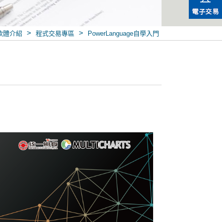
>
>
軟體介紹
程式交易專區
PowerLanguage自學入門