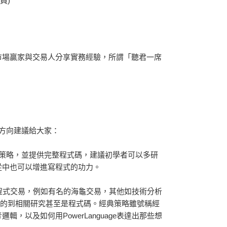
員)
市場贏家與交易人分享實務經驗，所謂「聽君一席
方向建議給大家：
策略，並提供
完整程式碼
，建議初學者可以多研
從中也可以增進寫程式的功力。
程式交易，例如有名的海龜交易，其他如技術分析
上都可以搜尋的到相關研究甚至是程式碼。經典策略雖號稱經
考邏輯
，以及如何
用PowerLanguage表達出那些想