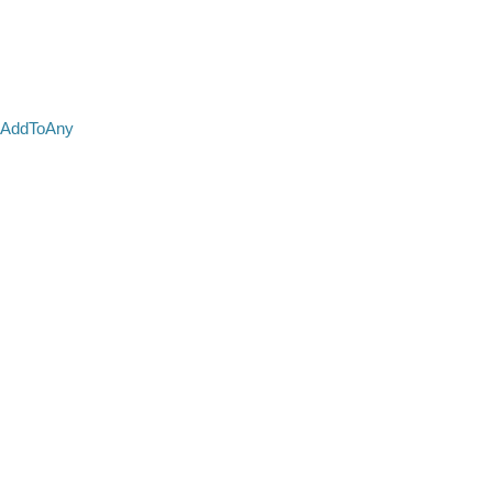
AddToAny