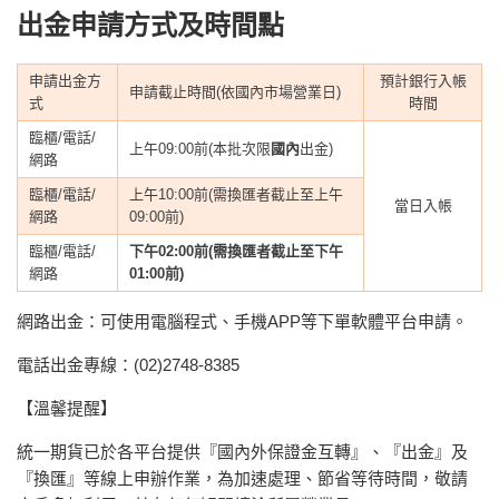
出金申請方式及時間點
申請出金方
預計銀行入帳
申請截止時間(依國內市場營業日)
式
時間
臨櫃/電話/
上午09:00前(本批次限
國內
出金)
網路
臨櫃/電話/
上午10:00前(需換匯者截止至上午
當日入帳
網路
09:00前)
臨櫃/電話/
下午02:00前
(需換匯者截止至下午
網路
01:00前)
網路出金：可使用電腦程式、手機APP等下單軟體平台申請。
電話出金專線：(02)2748-8385
【溫馨提醒】
統一期貨已於各平台提供『國內外保證金互轉』、『出金』及
『換匯』等線上申辦作業，為加速處理、節省等待時間，敬請