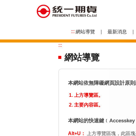
跳
到
主
要
內
:::
網站導覽
最新消息
容
區
:::
塊
網站導覽
本網站依無障礙網頁設計原則
上方導覽區。
主要內容區。
本網站的快速鍵﹝Accesske
Alt+U：
上方導覽區塊，此區塊