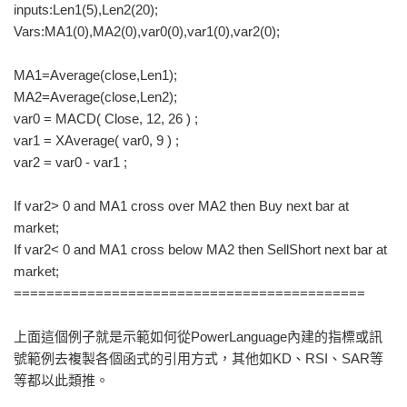
inputs:Len1(5),Len2(20);
Vars:MA1(0),MA2(0),var0(0),var1(0),var2(0);
MA1=Average(close,Len1);
MA2=Average(close,Len2);
var0 = MACD( Close, 12, 26 ) ;
var1 = XAverage( var0, 9 ) ;
var2 = var0 - var1 ;
If var2> 0 and MA1 cross over MA2 then Buy next bar at
market;
If var2< 0 and MA1 cross below MA2 then SellShort next bar at
market;
===========================================
上面這個例子就是示範如何從PowerLanguage內建的指標或訊
號範例去複製各個函式的引用方式，其他如KD、RSI、SAR等
等都以此類推。