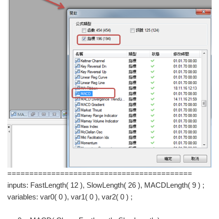
==========================================
inputs: FastLength( 12 ), SlowLength( 26 ), MACDLength( 9 ) ;
variables: var0( 0 ), var1( 0 ), var2( 0 ) ;