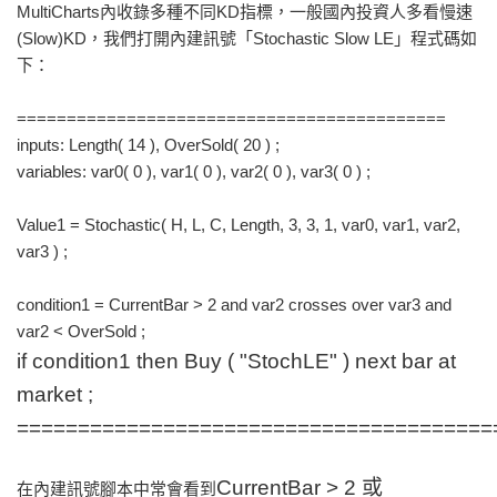
MultiCharts內收錄多種不同KD指標，一般國內投資人多看慢速
(Slow)KD，我們打開內建訊號「Stochastic Slow LE」程式碼如
下：
===========================================
inputs: Length( 14 ), OverSold( 20 ) ;
variables: var0( 0 ), var1( 0 ), var2( 0 ), var3( 0 ) ;
Value1 = Stochastic( H, L, C, Length, 3, 3, 1, var0, var1, var2,
var3 ) ;
condition1 = CurrentBar > 2 and var2 crosses over var3 and
var2 < OverSold ;
if condition1 then Buy ( "StochLE" ) next bar at
market ;
=======================================
CurrentBar > 2 或
在內建訊號腳本中常會看到