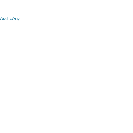
AddToAny