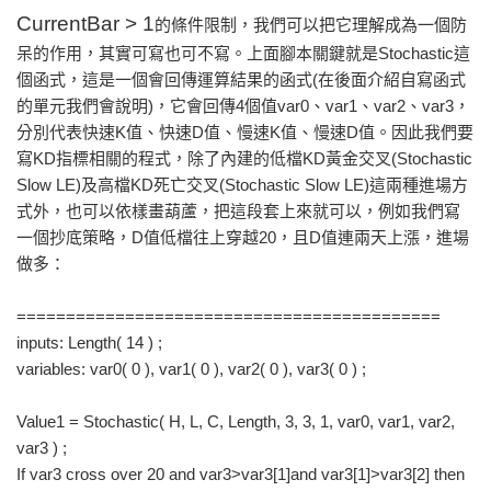
CurrentBar > 1
的條件限制，我們可以把它理解成為一個防
呆的作用，其實可寫也可不寫。上面腳本關鍵就是Stochastic這
個函式，這是一個會回傳運算結果的函式(在後面介紹自寫函式
的單元我們會說明)，它會回傳4個值var0、var1、var2、var3，
分別代表快速K值、快速D值、慢速K值、慢速D值。因此我們要
寫KD指標相關的程式，除了內建的低檔KD黃金交叉(Stochastic
Slow LE)及高檔KD死亡交叉(Stochastic Slow LE)這兩種進場方
式外，也可以依樣畫葫蘆，把這段套上來就可以，例如我們寫
一個抄底策略，D值低檔往上穿越20，且D值連兩天上漲，進場
做多：
===========================================
inputs: Length( 14 ) ;
variables: var0( 0 ), var1( 0 ), var2( 0 ), var3( 0 ) ;
Value1 = Stochastic( H, L, C, Length, 3, 3, 1, var0, var1, var2,
var3 ) ;
If var3 cross over 20 and var3>var3[1]and var3[1]>var3[2] then