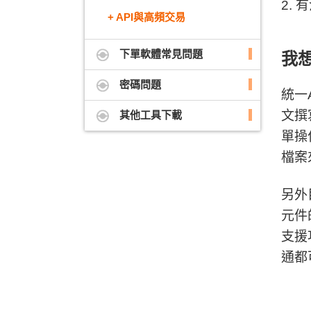
2.
有
API與高頻交易
下單軟體常見問題
我想
密碼問題
統一
文撰
其他工具下載
單操作
檔案
另外
元件
支援
通都