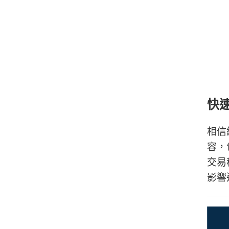
快
相信
容，
交易
影響