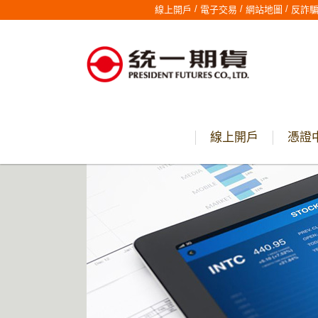
/
/
/
線上開戶
電子交易
網站地圖
反詐
線上開戶
憑證