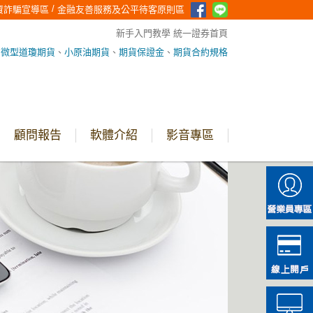
/
資詐騙宣導區
金融友善服務及公平待客原則區
新手入門教學
統一證券首頁
、
微型道瓊期貨
、
小原油期貨
、
期貨保證金
、
期貨合約規格
顧問報告
軟體介紹
影音專區