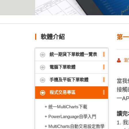
軟體介紹
第一
統一期貨下單軟體一覽表
瀏
電腦下單軟體
手機及平板下單軟體
當我
接觸
程式交易專區
一A
統一MultiCharts下載
讀完
PowerLanguage自學入門
1.
我
MultiCharts自動交易設定教學