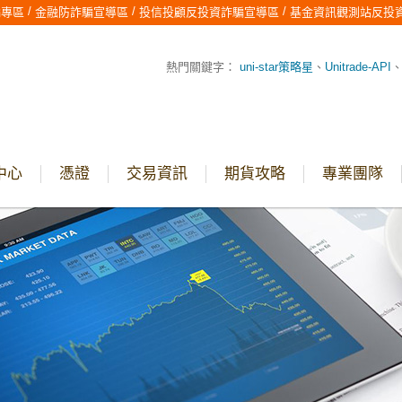
/
/
/
騙專區
金融防詐騙宣導區
投信投顧反投資詐騙宣導區
基金資訊觀測站反投
熱門關鍵字：
uni-star策略星
、
Unitrade-API
中心
憑證
交易資訊
期貨攻略
專業團隊