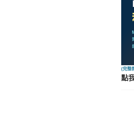
(完整
點