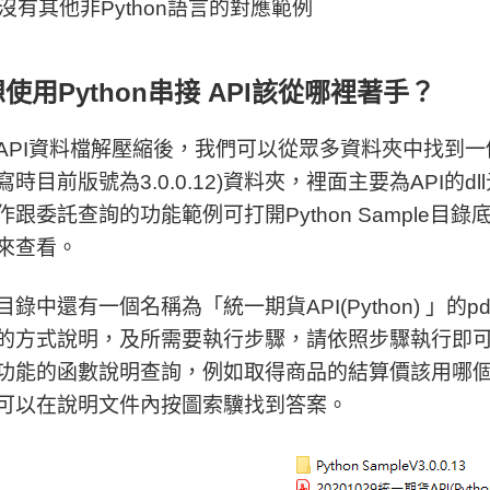
沒有其他非Python語言的對應範例
使用Python串接 API該從哪裡著手？
API資料檔解壓縮後，我們可以從眾多資料夾中找到一個名稱為
寫時目前版號為3.0.0.12)資料夾，裡面主要為API的
跟委託查詢的功能範例可打開Python Sample目錄底下的
來查看。
目錄中還有一個名稱為「統一期貨API(Python) 」的
的方式說明，及所需要執行步驟，請依照步驟執行即可
功能的函數說明查詢，例如取得商品的結算價該用哪
可以在說明文件內按圖索驥找到答案。