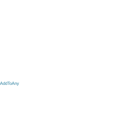
AddToAny