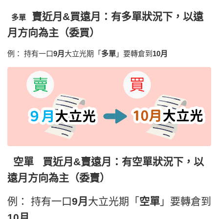
賣
近月&
買
遠月：
有多單狀況下，以遠
多單
月方向為主（委買）
例： 持有一口
9月
大立光期「
多單
」要轉倉到
10月
空單
買
近月&
賣
遠月：
有空單狀況下，以
遠月方向為主（委賣）
例： 持有一口
9月
大立光期「
空單
」要轉倉到
10月