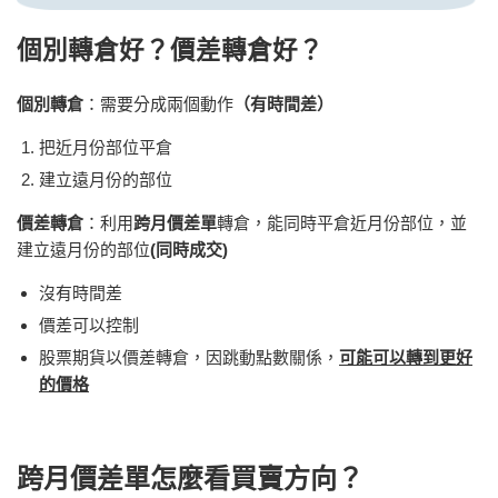
個別
轉倉好？
價差
轉倉好？
個別轉倉
：需要分成兩個動作
（有時間差）
把近月份部位平倉
建立遠月份的部位
價差轉倉
：利用
跨月價差單
轉倉，能同時平倉近月份部位，並
建立遠月份的部位
(同時成交)
沒有時間差
價差可以控制
股票期貨以價差轉倉，因跳動點數關係，
可能可以轉到更好
的價格
跨月價差單
怎麼看
買
賣
方向？