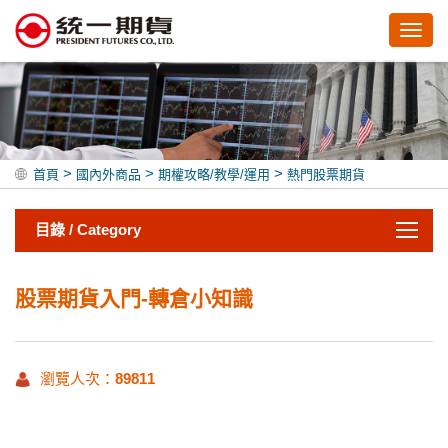
Toggl
navig
>
>
>
首頁
國內外商品
期權攻略/教學/運用
熱門股票期貨
目錄 / Category
股票期貨入門-轉倉小知識
瀏覽人次：
89811