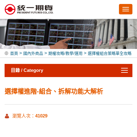
Toggl
navig
>
>
>
首頁
國內外商品
期權攻略/教學/運用
選擇權組合策略單全攻略
目錄 / Category
選擇權進階-組合、拆解功能大解析
瀏覽人次：
41029