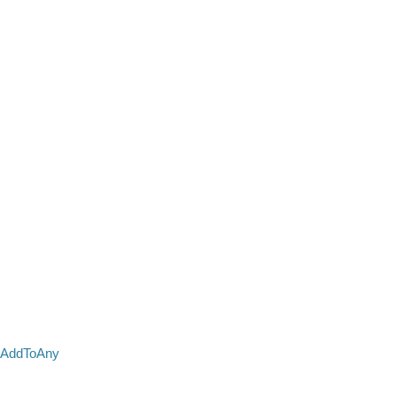
AddToAny