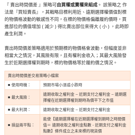
『 賣出時間價差 』策略可
由買權或賣權來組成
。 該策略之 作
法是
『買短賣長』
，其戰略目標利用近、遠期選擇權價值對標
的物價格波動的敏感性不同，在標的物價格偏離履約價時，買
進部位的價值增加 ( 減少 ) 得比賣出部位來得大 ( 小 ) ，此時即
產生利潤。
賣出時間價差策略適用於預期標的物價格會波動，但幅度並非
相當大之情況，其風險有限，且有權利金收入；其最大風險發
生於近期選擇權到期時，標的物價格等於履約價之情況。
賣出時間價差交易策略小檔案
■ 使用時機：
預期市場小漲或小跌時
遠期收取之權利金 – 近期支付之權利金 – 遠期選
■ 最大風險：
擇權在近期選擇權到期時為價平下之市值
■ 最大利潤：
遠期收取之權利金 – 近期支付之權利金
能使【遠期選擇權在近期選擇權到期時之時間價
■ 損益兩平點：
值＝ 遠期收取之權利金點數 - 近期支付之權利金
點數】條件成立之未來標的現貨價