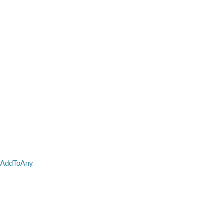
AddToAny