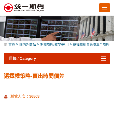
Toggl
navig
>
>
>
首頁
國內外商品
期權攻略/教學/運用
選擇權組合策略單全攻略
目錄 / Category
選擇權策略-賣出時間價差
瀏覽人次：
36503