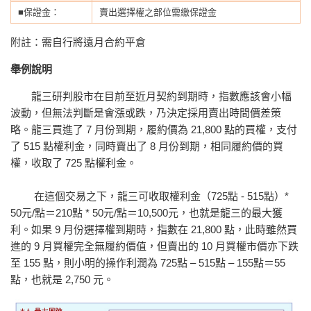
■保證金：
賣出選擇權之部位需繳保證金
附註：需自行將遠月合約平倉
舉例說明
龍三研判股市在目前至近月契約到期時，指數應該會小幅
波動，但無法判斷是會漲或跌，乃決定採用賣出時間價差策
略。龍三買進了 7 月份到期，履約價為 21,800 點的買權，支付
了 515 點權利金，同時賣出了 8 月份到期，相同履約價的買
權，收取了 725 點權利金。
在這個交易之下，龍三可收取權利金（725點 - 515點）*
50元/點＝210點 * 50元/點＝10,500元，也就是龍三的最大獲
利。如果 9 月份選擇權到期時，指數在 21,800 點，此時雖然買
進的 9 月買權完全無履約價值，但賣出的 10 月買權市價亦下跌
至 155 點，則小明的操作利潤為 725點 – 515點 – 155點＝55
點，也就是 2,750 元。