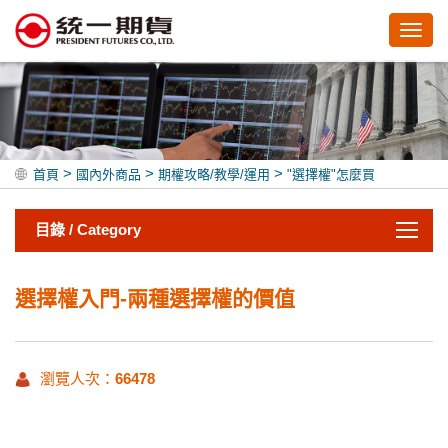
Toggl
navig
>
>
>
首頁
國內外商品
期權攻略/教學/運用
"選擇權"怎麼買
目錄 / Category
選擇權入門-兩種選擇權的價值
瀏覽人次：
66478