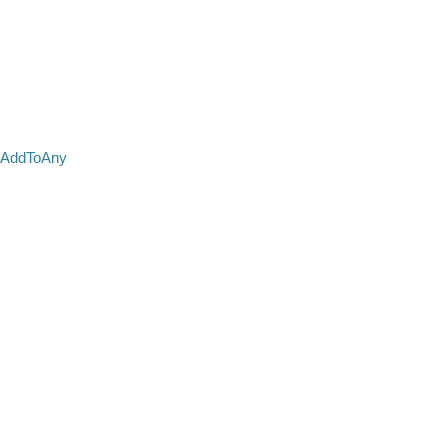
AddToAny