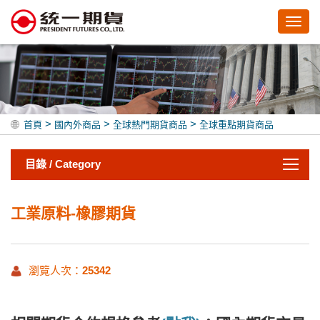
Toggl
navig
>
>
>
首頁
國內外商品
全球熱門期貨商品
全球重點期貨商品
目錄 / Category
工業原料-橡膠期貨
瀏覽人次：
25342