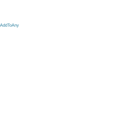
AddToAny