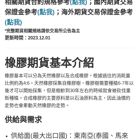
相關期貨合約規格參考
(點我)
；
國內期貨
交易
保證金參考
(點我)
；海外期貨交易保證金參考
(點我)
*完整期貨相關規格請依交易所公告為主
更新時間：2023.12.01
橡膠期貨基本介紹
橡膠基本可以分為天然橡膠以及合成橡膠，根據過往的消耗量
比例約為4:6。天然橡膠採集自橡膠樹，橡膠樹需要種植6-7年以
後才可以開始採集，但是樹齡到30年左右的時候就會被砍伐重
新種植。合成橡膠的主要原料是以石油原料為主，因此油價的
走勢也會牽動天然橡膠的走勢。
供給與需求
供給面(最大出口國)：
東南亞(泰國、馬來