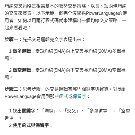
均線交叉策略是相當基本的順勢交易策略，以
長、短兩條均線
的交叉來買賣
，以下示範一個完全沒學過PowerLanguage的使
用者，如何以用兩行程式碼就來建構出一個均線交叉策略，一
起來看看吧：
步驟一：
先把交易邏輯完文字表達出來：
1.
做多邏輯
：當短均線(5MA)向上交叉長均線(20MA)多單進
場。
2.
做空邏輯
：當短均線(5MA)向下交叉長均線(20MA)空單進
場。
步驟二：
思考步驟一的交易邏輯有哪些關鍵字與運算，對應到
PowerLanguage會用到那些
函式
或
保留字
：
1.找出
關鍵字
：「均線」、「交叉」、「多單進場」、「空單
進場」。
2.使用
函式
與
保留字
：