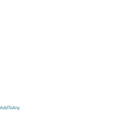
AddToAny