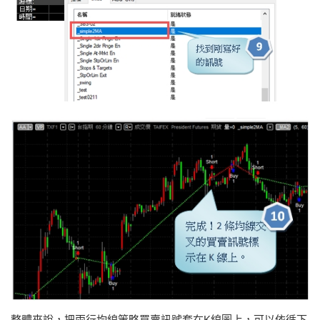
整體來說，把兩行均線策略買賣訊號套在K線圖上，可以依循下