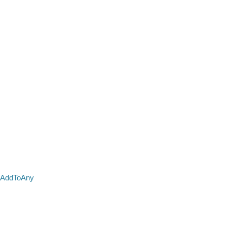
AddToAny