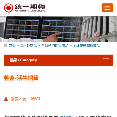
Toggl
navig
>
>
>
首頁
國內外商品
全球熱門期貨商品
全球重點期貨商品
目錄 / Category
牲畜-活牛期貨
瀏覽人次：
19507