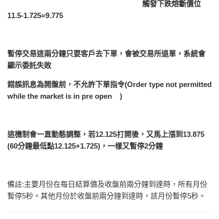
觸發
下跌
熔斷價位
11.5
-1.725=9.775
暫停交易這兩分鐘只要客戶去下單，會被交易所退單，系統會
顯示委託失敗
錯誤訊息為開盤前，不允許下單指令
(Order type not permitted
while the market is in pre open )
這機制會一直動態調整，若
12.125
打開後，又馬上漲到
13.875
(60
分鐘最低點
12.125+1.725)
，一樣又暫停
2
分鐘
備註:主要月份在每日結算價及收盤前兩分鐘到達時，所有月份
暫停5秒。其他月份於收盤前兩分鐘到達時，該月份暫停5秒。