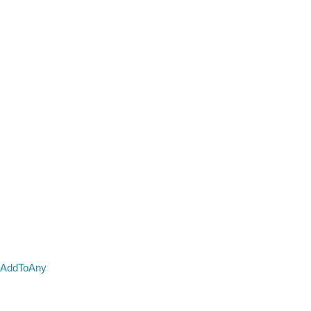
AddToAny