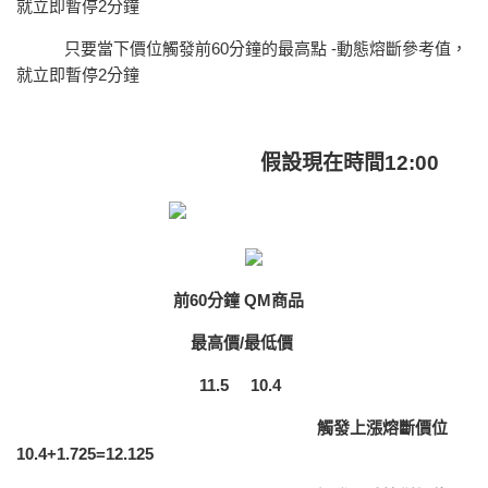
就立即暫停2分鐘
只要當下價位觸發前60分鐘的
最高點 -動態熔斷參考值
，
就立即暫停2分鐘
假設現在時間
12:00
前60分鐘
QM
商品
最高價/
最低價
11.5
10.4
觸發
上漲
熔斷價位
10.4
+1.725=12.125