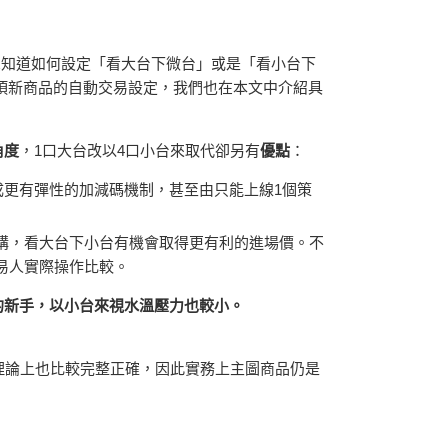
定也想知道如何設定「看大台下微台」或是「看小台下
項新商品的自動交易設定，我們也在本文中介紹具
角度
，1口大台改以4口小台來取代卻另有
優點
：
成更有彈性的加減碼機制，甚至由只能上線1個策
講，看大台下小台有機會取得更有利的進場價。不
易人實際操作比較。
的新手，以小台來視水溫壓力也較小。
料理論上也比較完整正確，因此實務上主圖商品仍是