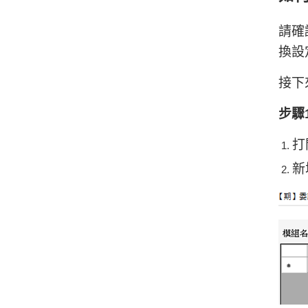
請確
換設
接下來
步驟
打
新