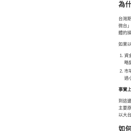
為
台灣期
微台
體的
如果
資
略
市
過
事實
到這
主要原
以大
如