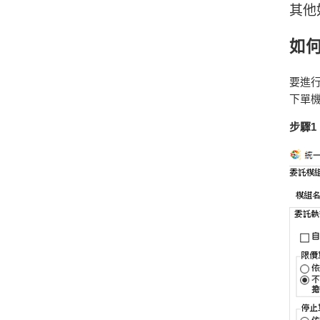
其他
如
要進
下單
步驟1