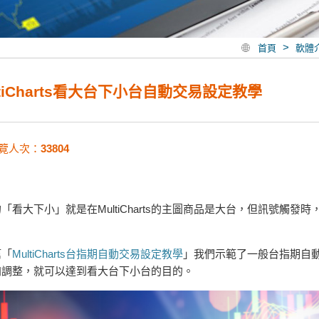
>
首頁
軟體
ltiCharts看大台下小台自動交易設定教學
覽人次：
33804
「看大下小」就是在MultiCharts的主圖商品是大台，但訊號觸
。
篇「
MultiCharts台指期自動交易設定教學
」我們示範了一般台指期自
加調整，就可以達到看大台下小台的目的。