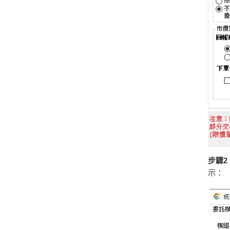
步驟2
示：