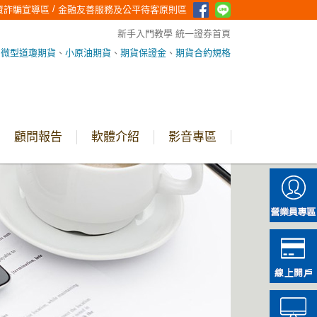
/
資詐騙宣導區
金融友善服務及公平待客原則區
新手入門教學
統一證券首頁
、
微型道瓊期貨
、
小原油期貨
、
期貨保證金
、
期貨合約規格
顧問報告
軟體介紹
影音專區