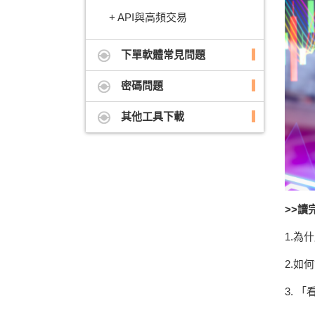
API與高頻交易
下單軟體常見問題
密碼問題
其他工具下載
>>讀
1.為
2.如
3. 