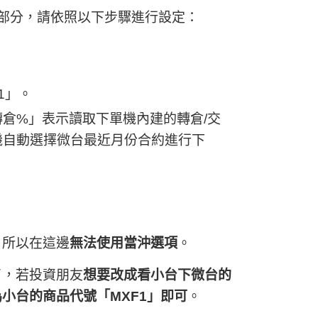
部分，請依照以下步驟進行設定：
1」。
轉倉%」表示讀取下單機內建的轉倉/交
機自動選擇微台最近月份合約進行下
，所以在這邊
無法使用當沖選項
。
了，若投資朋友
想要
改成看小台下微台
的
小台的商品代號「MXF1」
即可
。