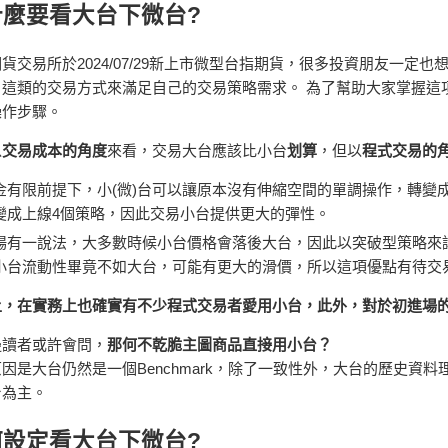
什麼要看大台下微台?
貨交易所於2024/07/29新上市微型台指期貨，很多投資朋友一
」這類的交易方式來滿足自己的交易策略需求。 為了幫助大家掌握這
操作步驟。
以
交易成本的角度
來看，交易大台應該比小台
划算
，但以
程式交易的
金有限前提下，小(微)台可以讓原本沒有伸縮空間的單調操作，轉變
變成上線4個策略，因此交易小台提供更大的彈性。
場有一說法，大多數時候小台價格會落後大台，因此以突破型策略來
小台流動性畢竟不如大台，可能有更大的滑價，所以這項優點有待交
上，在實務上也確實有不少程式交易者愛用小台，此外，對於初進場
邊讀者或許會問，
那何不乾脆主圖商品直接用小台？
因是大台仍然是一個Benchmark，除了一致性外，大台的歷史資
台為主。
何設定看大台下微台?