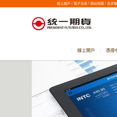
/
/
/
線上開戶
電子交易
網站地圖
反詐
線上開戶
憑證