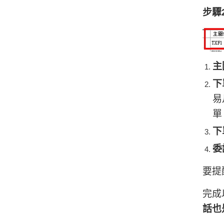
步驟
主
下
易
單
下
委
要提
完成
話也