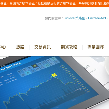
/
/
/
騙專區
金融防詐騙宣導區
投信投顧反投資詐騙宣導區
基金資訊觀測站反投
熱門關鍵字：
uni-star策略星
、
Unitrade-API
中心
憑證
交易資訊
期貨攻略
專業團隊