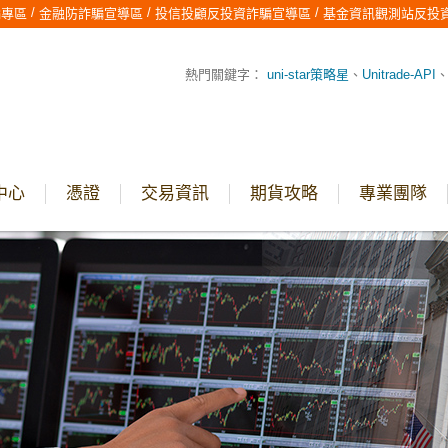
/
/
/
騙專區
金融防詐騙宣導區
投信投顧反投資詐騙宣導區
基金資訊觀測站反投
熱門關鍵字：
uni-star策略星
、
Unitrade-API
中心
憑證
交易資訊
期貨攻略
專業團隊