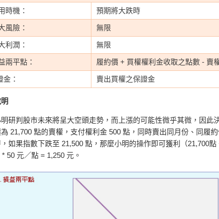
使用時機：
預期將大跌時
最大風險：
無限
最大利潤：
無限
損益兩平點：
履約價 + 買權權利金收取之點數 - 
證金：
賣出買權之保證金
說明
研判股市未來將呈大空頭走勢，而上漲的可能性微乎其微，因此決定
為 21,700 點的賣權，支付權利金 500 點，同時賣出同月份、同履約
如果指數下跌至 21,500 點，那麼小明的操作即可獲利（21,700點 + 550
 * 50 元／點 = 1,250 元。