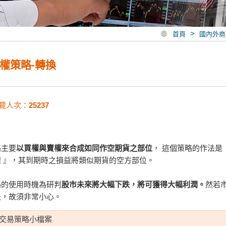
>
首頁
國內外商
權策略-轉換
覽人次：
25237
略主要
以買權與賣權來合成如同作空期貨之部位
， 這個策略的作法是
權 』，其到期時之損益將類似期貨的空方部位。
略的使用時機為研判
股市未來將大幅下跌，將可獲得大幅利潤。
然若
失，故須非常小心。
交易策略小檔案