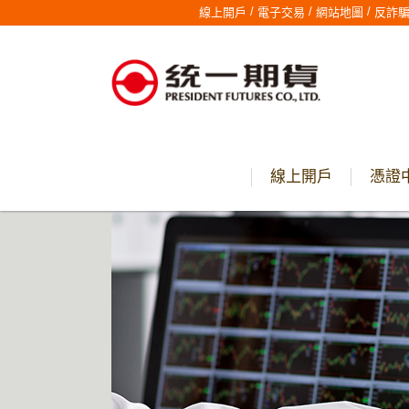
/
/
/
線上開戶
電子交易
網站地圖
反詐
線上開戶
憑證