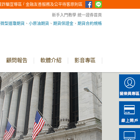
/
資詐騙宣導區
金融友善服務及公平待客原則區
新手入門教學
統一證券首頁
、
微型道瓊期貨
、
小原油期貨
、
期貨保證金
、
期貨合約規格
顧問報告
軟體介紹
影音專區