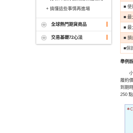
■ 
搞懂這些事情再進場
■ 
全球熱門期貨商品
■ 
交易基礎72心法
■ 
■保
舉例
小明
履約價
到期時，
250 點