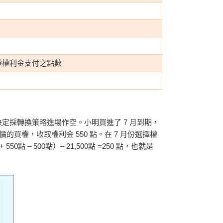
賣權權利金支付之點數
採轉換策略進場作空。小明買進了 7 月到期，
價的買權，收取權利金 550 點。在 7 月份選擇權
點 – 500點）– 21,500點 =250 點，也就是