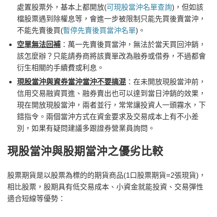
處置股票外，基本上都開放(
可現股當沖名單查詢
)，但如該
檔股票遇到除權息等，會進一步被限制只能先買後賣當沖，
不能先賣後買(
暫停先賣後買當沖名單
)。
空單無法回補
：萬一先賣後買當沖，無法於當天買回沖銷，
該怎麼辦？只能請券商將該賣單改為融券或借券，不過都會
衍生相關的手續費或利息。
現股當沖與資券當沖當沖不要搞混
：在未開放現股當沖前，
信用交易融資買進、融券賣出也可以達到當日沖銷的效果，
現在開放現股當沖，兩者並行，常常讓投資人一頭霧水，下
錯指令。兩個當沖方式在資金要求及交易成本上有不小差
別，如果有疑問建議多跟證券營業員詢問。
現股當沖與股期當沖之優劣比較
股票期貨是以股票為標的的期貨商品(1口股票期貨=2張現貨)，
相比股票，股期具有低交易成本、小資金就能投資、交易彈性
適合短線等優勢：