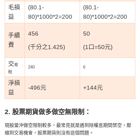
毛損
(80.1-
(80.1-
益
80)*1000*2=200
80)*1000*2=200
456
50
手續
費
(千分之1.425)
(1口=50元)
交
易
240
6
稅
淨損
-496元
+144元
益
2. 股票期貨做多做空無限制：
現股當沖做空限制較多，最常見就是遇到除權息期間禁空，壓
縮到交易機會，股票期貨則沒有這個問題。