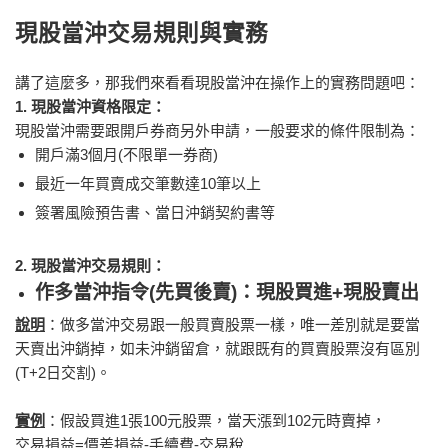
現股當沖交易規則與實務
講了這麼多，那我們來看看現股當沖在操作上的實務問題吧：
1. 現股當沖資格限定：
現股當沖需要跟開戶券商另外申請，一般要求的條件限制為：
開戶滿3個月(不限單一券商)
最近一年買賣成交筆數達10筆以上
簽署風險預告書、當日沖銷契約書等
2. 現股當沖交易規則：
作多當沖指令(先買後賣)：現股買進+現股賣出
說明
：做多當沖交易跟一般買賣股票一樣，唯一差別就是要當
天賣出沖銷掉，如未沖銷留倉，就跟既有的買賣股票沒有區別
(T+2日交割)。
實例
：假設買進1張100元股票，當天漲到102元時賣掉，
交易損益=價差損益-手續費-交易稅