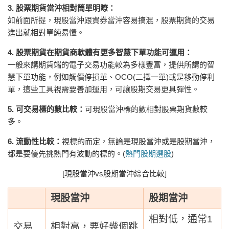
3. 股票期貨當沖相對簡單明瞭：
如前面所提，現股當沖跟資券當沖容易搞混，股票期貨的交易
進出就相對單純易懂。
4. 股票期貨在期貨商軟體有更多智慧下單功能可運用：
一般來講期貨端的電子交易功能較為多樣豐富，提供所謂的智
慧下單功能，例如觸價停損單、OCO(二擇一單)或是移動停利
單，這些工具視需要善加運用，可讓股期交易更具彈性。
5. 可交易標的數比較：
可現股當沖標的數相對股票期貨數較
多。
6. 流動性比較：
視標的而定，無論是現股當沖或是股期當沖，
都是要優先挑熱門有波動的標的。(
熱門股期選股
)
[現股當沖vs股期當沖綜合比較]
現股當沖
股期當沖
相對低，通常1
交易
相對高，要好幾個跳