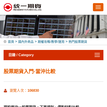
Toggl
navig
>
>
>
首頁
國內外商品
期權攻略/教學/運用
熱門股票期貨
目錄 / Category
股票期貨入門-當沖比較
瀏覽人次：
106830