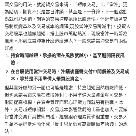
票交易的用法，就期貨交易來講，「短線交易」比「當沖」更
為貼切。
期貨不只是當日沖銷，甚至是下一分鐘，下一個跳動
點就可能沖銷，期貨的交易速度遠遠比股票快
，但近年隨著交
易制度變革以及交易成本的調降(現股當沖交易稅減半)，投資人
交易股票也越做越短，搭上股市萬點熱潮，現股當沖一時蔚為
風潮。那到底當沖為什麼這麼迷人？一般來講
當沖交易有兩個
好處
：
持倉時間越短，承擔的潛在風險就越小，甚至避開隔夜風
險。
在台股使用當沖交易時，沖銷後僅需支付中間價差及交易成
本，等於是不用準備大筆買股資金。
但其實好處的另一面也可能是壞處：持倉越短固然風險降低，
但也意謂著錯失潛在波段獲利；不用準備大量資金就可交易，
形同提高槓桿，在資金管理面跟心理壓力面就另有挑戰。此
外，交易越短線頻繁，交易成本影響盈虧的比重也加大。要做
好當沖交易有其技術門檻，經驗跟心理素質也很重要，交易人
千萬不要把當沖簡化成「反正只是低買高賣賺價差快錢」的想
法。