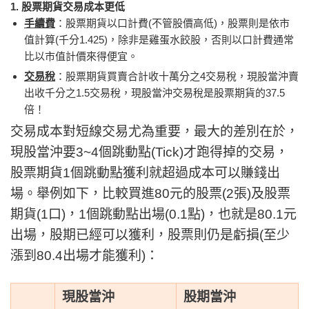
1. 股票期貨交易成本更低
手續費
：股票期貨以口計費(不管股價高低)，股票則是依市
值計算(千分1.425)，除非是雞蛋水餃股，否則以口計費通常
比以市值計價來得便宜。
交易稅
：股票期貨買賣合計收十萬分之4交易稅，現股當沖賣
出收千分之1.5交易稅，現股當沖交易稅是股票期貨的37.5
倍！
交易成本對短線交易尤為重要，最大的差別在於，
現股當沖要3~4個跳動點(Tick)才跑得掉的交易，
股票期貨1個跳動點獲利就超過成本可以賺錢出
場。舉例如下，比較買進80元的股票(2張)及股票
期貨(1口)，1個跳動點出場(0.1點)，也就是80.1元
出場，股期已經可以獲利，股票則仍是虧損(至少
漲到80.4出場才能獲利)：
現股當沖
股期當沖