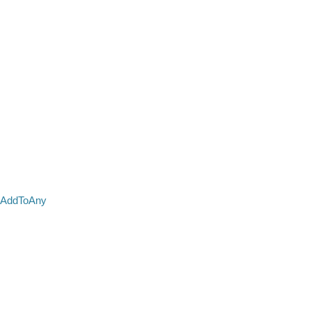
AddToAny