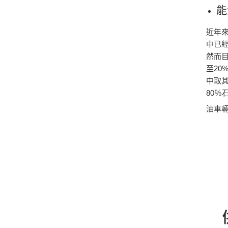
能
近年
中已
然而
至2
中取其
80％
油車