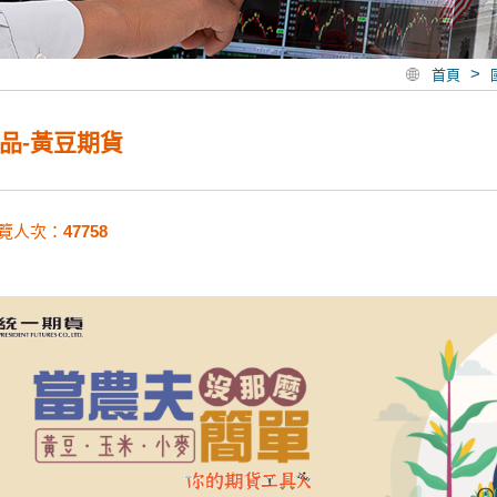
>
首頁
品-黃豆期貨
覽人次：
47758