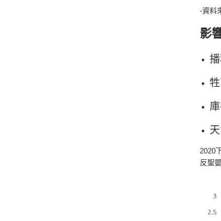
-資料
影
播
牲
庫
天
​20
反聖嬰