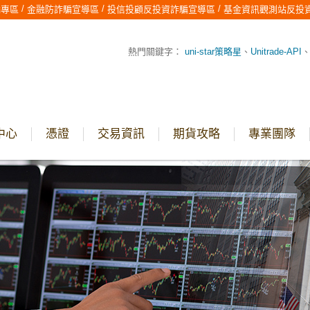
/
/
/
騙專區
金融防詐騙宣導區
投信投顧反投資詐騙宣導區
基金資訊觀測站反投
熱門關鍵字：
uni-star策略星
、
Unitrade-API
中心
憑證
交易資訊
期貨攻略
專業團隊