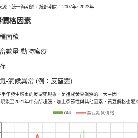
來源：統一海期通，統計期間：2007年~2023年
響價格
因素
種面積
畜數量-
​動物瘟疫
存
氣-
​氣候異常 (例：反聖嬰)
20下半年發生嚴重的反聖嬰現象，是造成黃豆飆漲的一大主因
現象至2021年中有所趨緩，加上季節性與其他因素，黃豆價格也逐