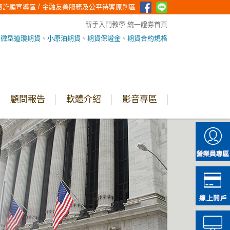
/
資詐騙宣導區
金融友善服務及公平待客原則區
新手入門教學
統一證券首頁
、
微型道瓊期貨
、
小原油期貨
、
期貨保證金
、
期貨合約規格
顧問報告
軟體介紹
影音專區