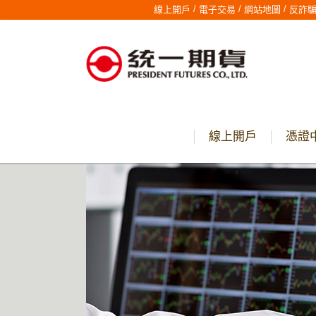
/
/
/
線上開戶
電子交易
網站地圖
反詐
線上開戶
憑證