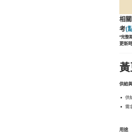
相關
考
(
*完整
更新時間
黃
供給
供
需
用途