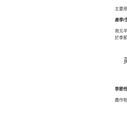
主要用
產季/
南北
於季
季節
農作