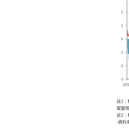
註1：
聖嬰
註2：
-資料