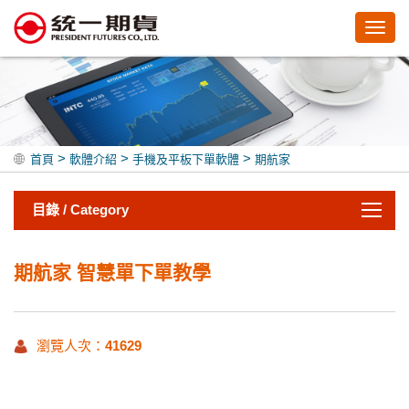
Toggl
navig
>
>
>
首頁
軟體介紹
手機及平板下單軟體
期航家
目錄 / Category
期航家 智慧單下單教學
瀏覽人次：
41629