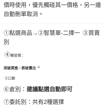
價時使用，優先觸碰其一價格，另一邊
自動刪單取消。
①點選商品→②智慧單-二擇一
③買賣
別
④
觸發價：
。
突破
買進
、跌破
賣出
⑤
口數
⑥倉別：
建議點選自動即可
⑦委託別：共有2種選擇