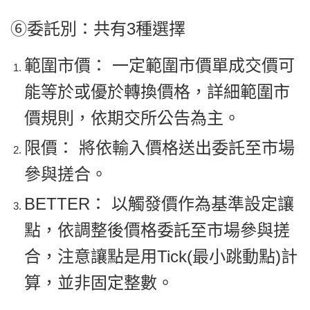
⑥委託別：共有3種選擇
範圍市價： 一定
範圍市價單成交價
可
能
等於
或
優於
轉換價格，詳細範圍市
價規則，依期交所公告為主。
限價： 將
依輸入價格
送出委託至市場
參與搓合。
BETTER： 以
觸發價
作為基準設定讓
點，依
調整後價格
委託至市場參與搓
合，注意
讓點
是用
Tick(最小跳動點)
計
算，並非固定整數。