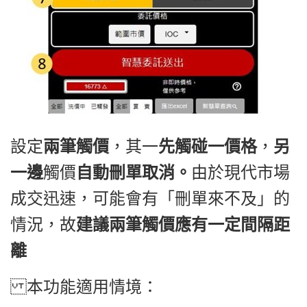
設定
兩筆觸價
，其一
先觸碰一價格
，
另
一邊
觸價
自動刪單取消。
由於現代市場
成交迅速，可能會有「刪單來不及」的
情況，故
建議兩筆觸價應有一定間隔距
離
本功能適用情境：