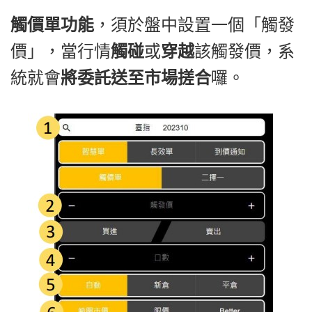
觸價單
功能
，須於盤中設置一個「觸發
價」，當行情
觸碰
或
穿越
該觸發價，系
統就會
將委託送至市場搓合
囉
。