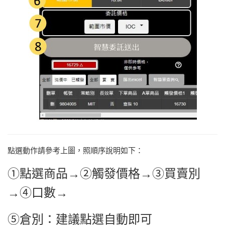
點選動作請參考上圖，照順序說明如下：
①點選商品→②觸發價格→③買賣別
→④口數→
⑤倉別：建議點選自動即可