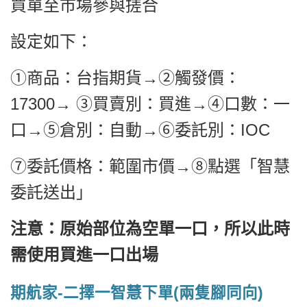
買單至市場參與搓合
設定如下：
①商品：台指期貨→②觸發價：
17300→ ③買賣別：買進→④口數：一
口→⑤倉別：自動→⑥委託別：IOC
⑦委託價格：範圍市價→⑧點選「智慧
委託送出」
注意：原始部位為空單一口，所以此時
需使用買進一口出場
期航家-二擇一智慧下單(兩隻腳同向)