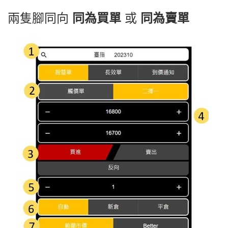
兩隻腳同向
同為買單
或
同為賣單