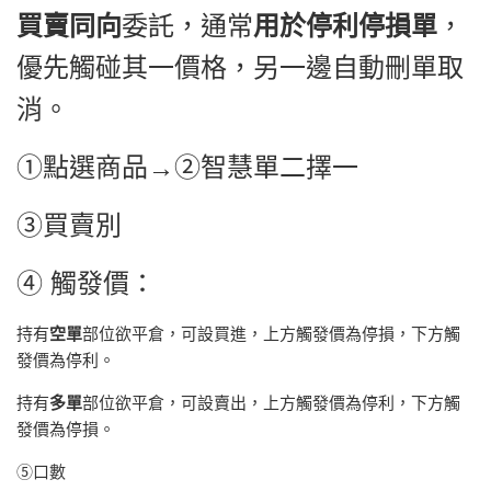
買賣同向
委託，通常
用於停利停損單
，
優先觸碰其一價格，另一邊自動刪單取
消。
①點選商品→②智慧單二擇一
③
買賣別
④
觸發價：
持有
空單
部位欲平倉，可設買進，上方觸發價為停損，下方觸
發價為停利。
持有
多單
部位欲平倉，可設賣出，上方觸發價為停利，下方觸
發價為停損。
⑤口數