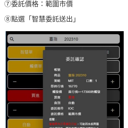
⑦委託價格：範圍市價
⑧點選「智慧委託送出」