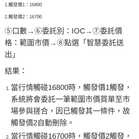
1.觸發價1：16800
2.觸發價2：16700
⑤口數→⑥委託別：IOC→⑦委託價
格：範圍市價→⑧點選「智慧委託送
出」
結果：
當行情觸碰16800時，觸發價1觸發，
系統將會委託一筆範圍市價買單至市
場參與搓合，因已觸發其一條件，故
觸發價2自動刪除。
當行情觸碰16700時，觸發價2觸發，