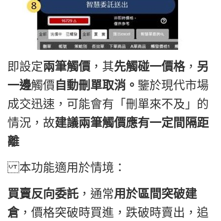
即設定
兩筆觸價
，其
先觸碰一價格
，
另
一邊
觸價
自動刪單取消。
鑒於現代市場
成交迅速，可能會有「
刪單來不及」的
情況，故
建議兩筆觸價應有一定間隔距
離
本功能適用於情境：
買賣反向委託
，通常
用於區間突破建
倉
，價格突破時買進，跌破時賣出，追