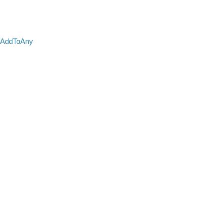
AddToAny