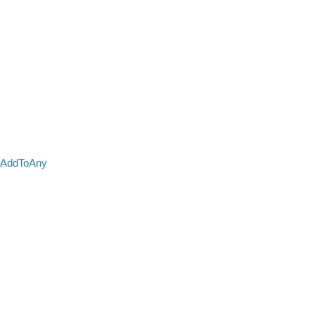
AddToAny