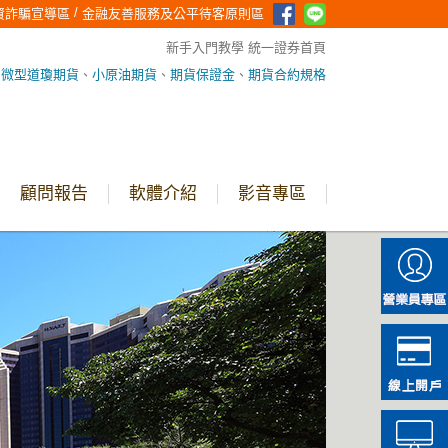
/
資詐騙宣導區
金融友善服務及公平待客原則區
新手入門教學
統一證券首頁
、
微型道瓊期貨
、
小原油期貨
、
期貨保證金
、
期貨合約規格
顧問報告
軟體介紹
影音專區