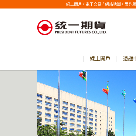
/
/
/
線上開戶
電子交易
網站地圖
反詐
線上開戶
憑證