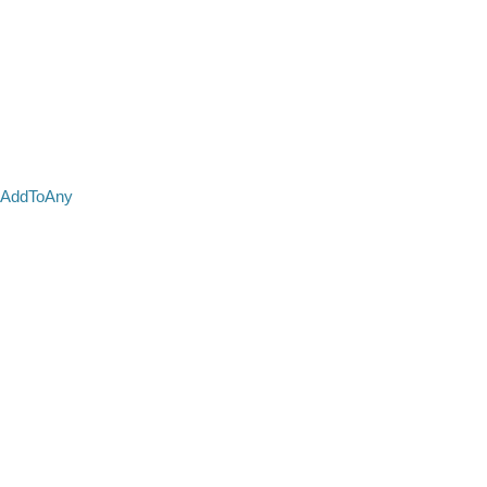
AddToAny