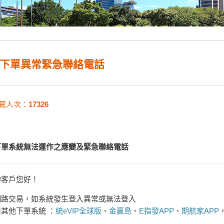
下單異常緊急聯絡電話
覽人次：
17326
下單系統無法運作之應變及緊急聯絡電話
的客戶您好！
網路交易
，
如系統發生登入異常或無法登入
其他下單系統 ：
統eVIP全球版
、
金贏島
、
E指發APP
、
期航家APP