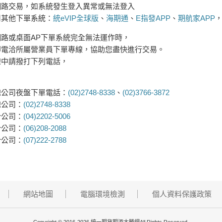
網路交易
，
如系統發生登入異常或無法登入
用其他
下單系統：
統eVIP全球版
、
海期通
、
E指發APP
、
期航家APP
網路或桌面AP下單系統完全無法運作時，
即電洽所屬營業員下單專線，協助您盡快進行交易。
線中請撥打下列電話，
！
總公司夜盤下單電話：
(02)2748-8338
、
(02)3766-3872
總公司：
(02)2748-8338
分公司：
(04)2202-5006
分公司：
(06)208-2088
分公司：
(07)222-2788
網站地圖
電腦環境檢測
個人資料保護政策