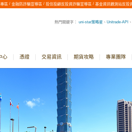
/
/
/
騙專區
金融防詐騙宣導區
投信投顧反投資詐騙宣導區
基金資訊觀測站反投
熱門關鍵字：
uni-star策略星
、
Unitrade-API
中心
憑證
交易資訊
期貨攻略
專業團隊