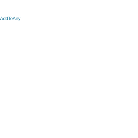
AddToAny