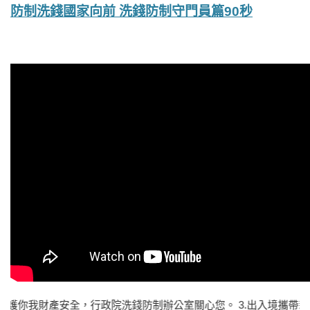
防制洗錢國家向前 洗錢防制守門員篇90秒
保護你我財產安全，行政院洗錢防制辦公室關心您。 3.出入境攜帶新