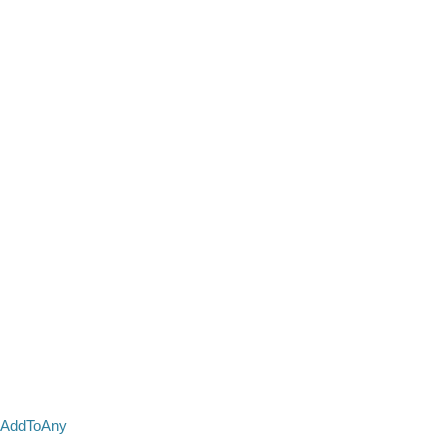
AddToAny