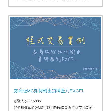
帶動金價突破6年新高，相較各國指數期貨區間震盪，
港交所美元黃金期貨自5月底至今價格上漲17%。
券商版MC如何輸出資料匯到EXCEL
瀏覽人次：16006
我們知道專業版MC可以用Print指令將資料存到檔案，