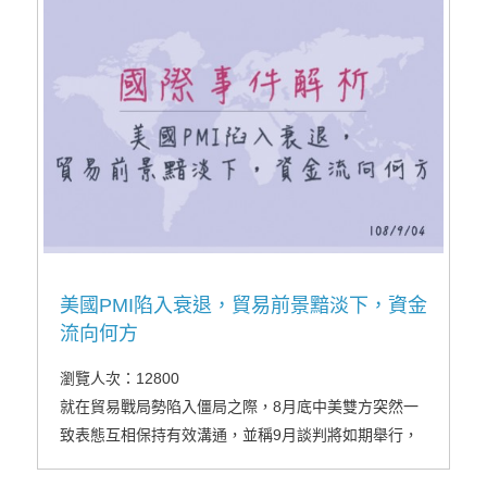
美國PMI陷入衰退，貿易前景黯淡下，資金
流向何方
瀏覽人次：12800
就在貿易戰局勢陷入僵局之際，8月底中美雙方突然一
致表態互相保持有效溝通，並稱9月談判將如期舉行，
激勵國際股市買盤回籠。但直到8/31都未見雙方進一步