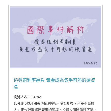
動作，星期日(9/1)關稅如期實施，令市場錯愕，避險情
緒再度發酵下，港交所美元黃金期貨再衝高至上市以來
次高點位49.8美元。
債券殖利率翻負 黃金成為炙手可熱的硬資
產
瀏覽人次：13782
10年期與3月期美債殖利率5月底倒掛後，利差不斷擴
大，正式敲響經濟衰退的警鐘。投資人風險偏好下降，