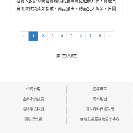
投資人對於整體投資環境的風險意識越趨升高，資產有
自風險性資產如指數、商品撤出，轉而投入黃金、日圓
等避險商品的跡象
«
1
2
3
4
5
6
7
8
»
第1頁/共8頁
公司治理
宣導專區
企業永續發展
網站地圖
電腦環境檢測
個人資料保護政策
隱私權保護
金融友善服務及公平待客