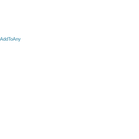
AddToAny