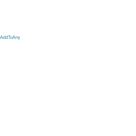
AddToAny