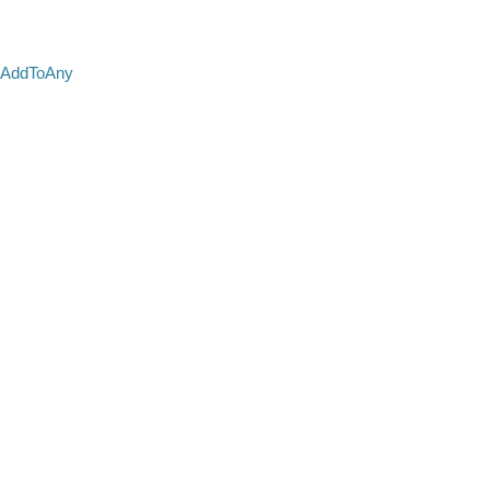
AddToAny