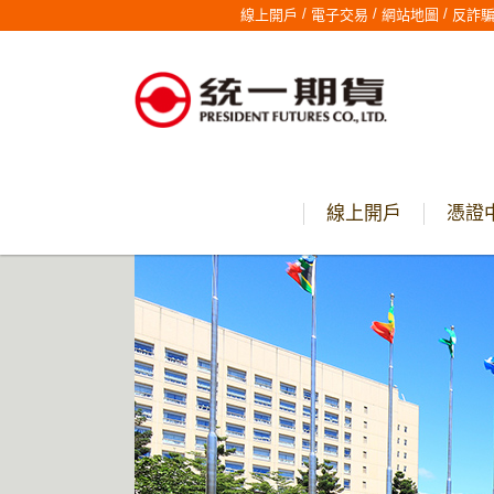
/
/
/
線上開戶
電子交易
網站地圖
反詐
線上開戶
憑證