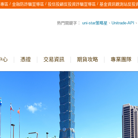
/
/
/
騙專區
金融防詐騙宣導區
投信投顧反投資詐騙宣導區
基金資訊觀測站反投
熱門關鍵字：
uni-star策略星
、
Unitrade-API
中心
憑證
交易資訊
期貨攻略
專業團隊