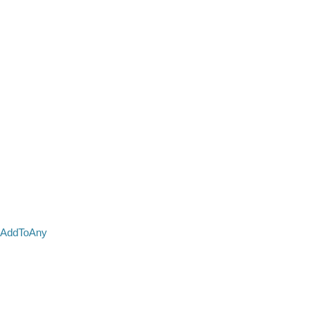
AddToAny